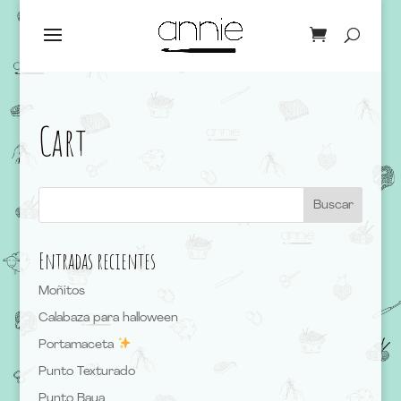
Cart
Entradas recientes
Moñitos
Calabaza para halloween
Portamaceta
Punto Texturado
Punto Baya