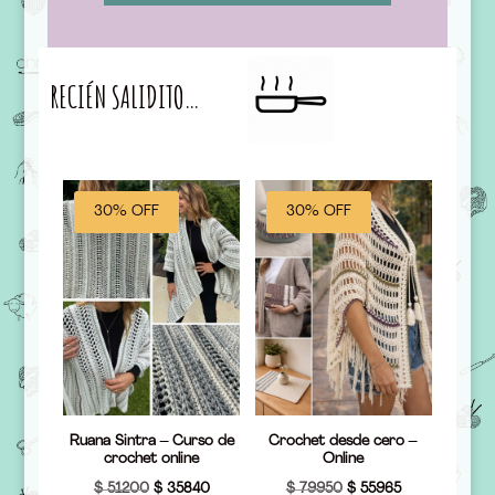
RECIÉN SALIDITO…
30% OFF
30% OFF
Ruana Sintra – Curso de
Crochet desde cero –
crochet online
Online
El
El
El
El
$
51200
$
35840
$
79950
$
55965