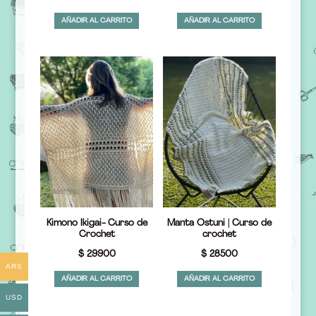
precio
precio
precio
precio
AÑADIR AL CARRITO
AÑADIR AL CARRITO
original
actual
original
actual
era:
es:
era:
es:
$ 51200.
$ 35840.
$ 79950.
$ 55965.
Kimono Ikigai- Curso de
Manta Ostuni | Curso de
Crochet
crochet
$
29900
$
28500
ARS
AÑADIR AL CARRITO
AÑADIR AL CARRITO
USD