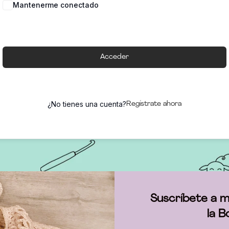
Mantenerme conectado
Acceder
¿No tienes una cuenta?
Regístrate ahora
Suscríbete a m
la B