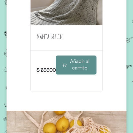
Manta Berlin
Añadir al
carrito
$
29900