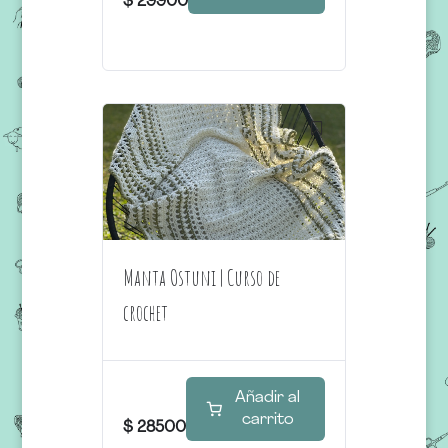
$
29900
Manta Ostuni | Curso de
crochet
Añadir al
carrito
$
28500