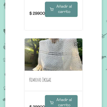
Añadir al
carrito
$
29900
Kimono Ikigai
Añadir al
carrito