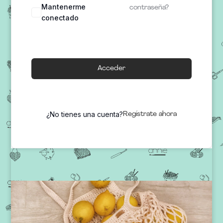
Mantenerme
contraseña?
conectado
Acceder
¿No tienes una cuenta?
Regístrate ahora