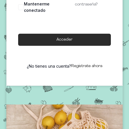
Mantenerme
contraseña?
conectado
Acceder
¿No tienes una cuenta?
Regístrate ahora