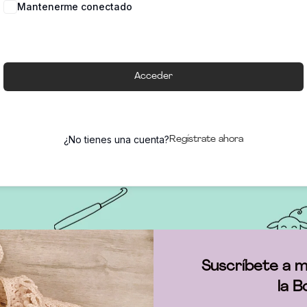
Mantenerme conectado
Acceder
¿No tienes una cuenta?
Regístrate ahora
Suscríbete a m
la B