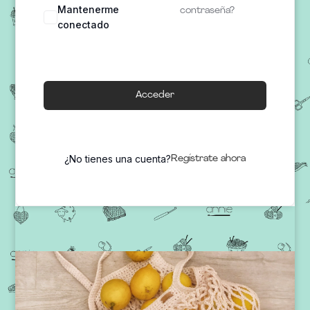
Mantenerme
contraseña?
conectado
Acceder
¿No tienes una cuenta?
Regístrate ahora