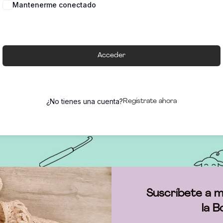
Mantenerme conectado
Acceder
¿No tienes una cuenta?
Regístrate ahora
Suscríbete a m
la B