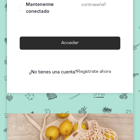
Mantenerme
contraseña?
conectado
Acceder
¿No tienes una cuenta?
Regístrate ahora