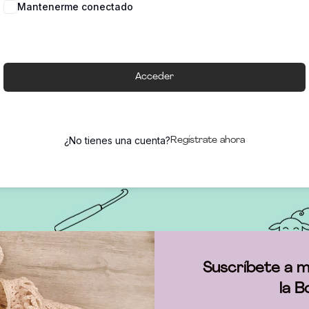
Mantenerme conectado
Acceder
¿No tienes una cuenta?
Regístrate ahora
Suscríbete a m
la B