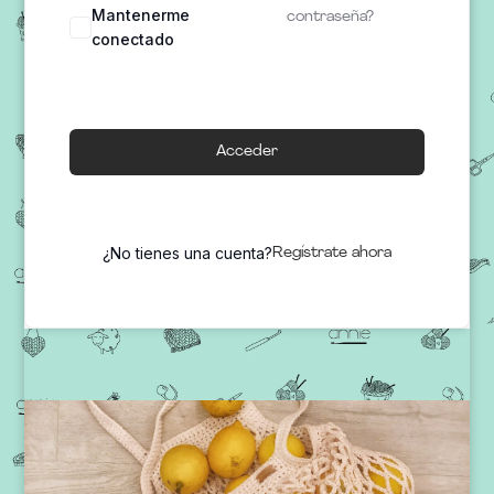
Mantenerme
contraseña?
conectado
Acceder
¿No tienes una cuenta?
Regístrate ahora