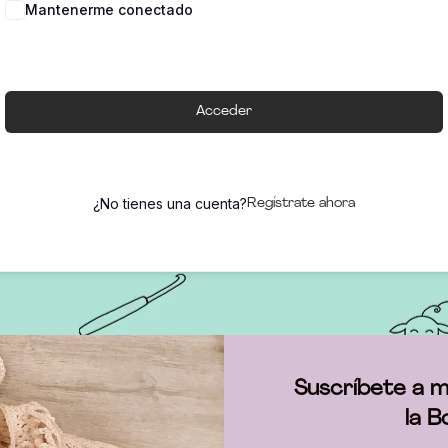
Mantenerme conectado
Acceder
¿No tienes una cuenta?
Regístrate ahora
Suscríbete a m
la B