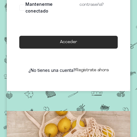
Mantenerme
contraseña?
conectado
Acceder
¿No tienes una cuenta?
Regístrate ahora