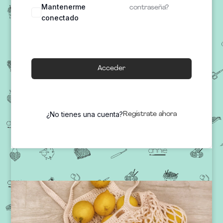
Mantenerme
contraseña?
conectado
Acceder
¿No tienes una cuenta?
Regístrate ahora