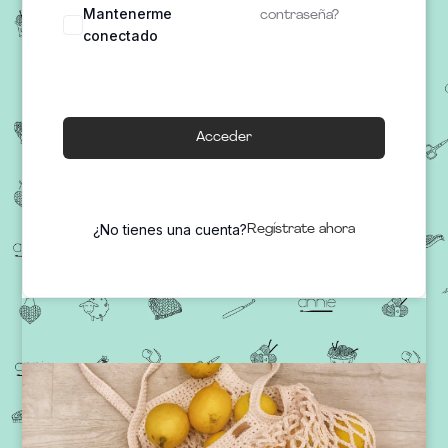
Mantenerme
contraseña?
conectado
Acceder
¿No tienes una cuenta?
Regístrate ahora