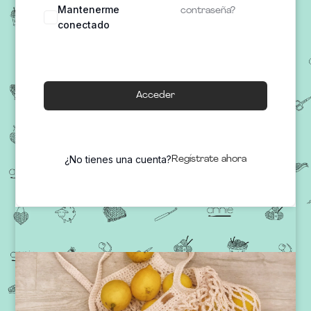
Mantenerme
contraseña?
conectado
Acceder
¿No tienes una cuenta?
Regístrate ahora