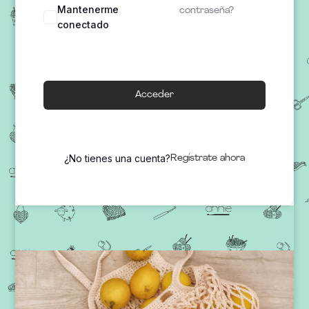
Mantenerme
contraseña?
conectado
Acceder
¿No tienes una cuenta?
Regístrate ahora