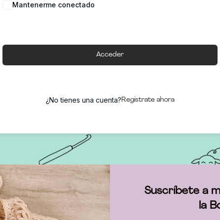
Mantenerme conectado
Acceder
¿No tienes una cuenta?
Regístrate ahora
Suscríbete a m
la B