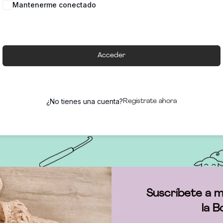
Mantenerme conectado
Acceder
¿No tienes una cuenta?
Regístrate ahora
Suscríbete a m
la B