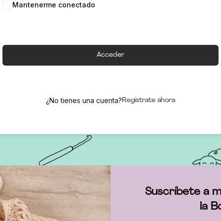
Mantenerme conectado
Acceder
¿No tienes una cuenta?
Regístrate ahora
Suscríbete a m
la B