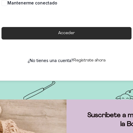
Mantenerme conectado
Acceder
¿No tienes una cuenta?
Regístrate ahora
Suscríbete a m
la B