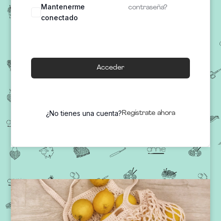
Mantenerme
contraseña?
conectado
Acceder
¿No tienes una cuenta?
Regístrate ahora