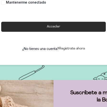
Mantenerme conectado
Acceder
¿No tienes una cuenta?
Regístrate ahora
Suscríbete a m
la B