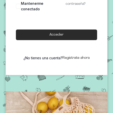
Mantenerme
contraseña?
conectado
Acceder
¿No tienes una cuenta?
Regístrate ahora