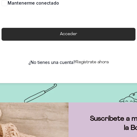
Mantenerme conectado
Acceder
¿No tienes una cuenta?
Regístrate ahora
Suscríbete a m
la B