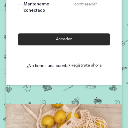
Mantenerme
contraseña?
conectado
Acceder
¿No tienes una cuenta?
Regístrate ahora