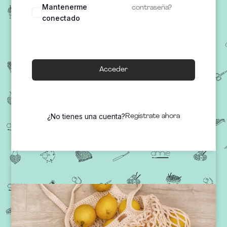
Mantenerme
contraseña?
conectado
Acceder
¿No tienes una cuenta?
Regístrate ahora