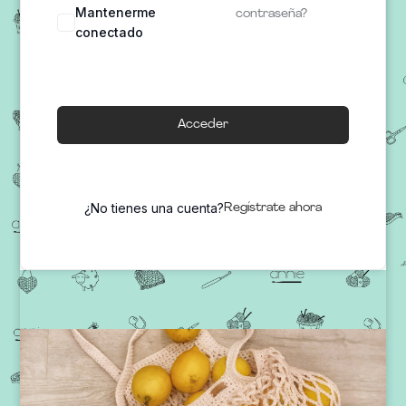
Mantenerme
contraseña?
conectado
Acceder
¿No tienes una cuenta?
Regístrate ahora