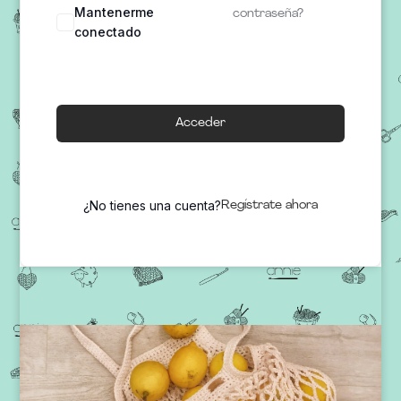
Mantenerme
contraseña?
conectado
Acceder
¿No tienes una cuenta?
Regístrate ahora