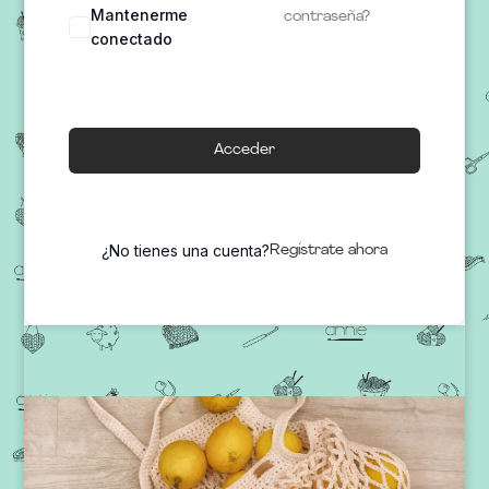
Mantenerme
contraseña?
conectado
Acceder
¿No tienes una cuenta?
Regístrate ahora