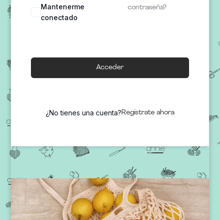
Mantenerme
contraseña?
conectado
Acceder
¿No tienes una cuenta?
Regístrate ahora