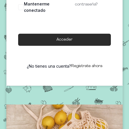
Mantenerme
contraseña?
conectado
Acceder
¿No tienes una cuenta?
Regístrate ahora