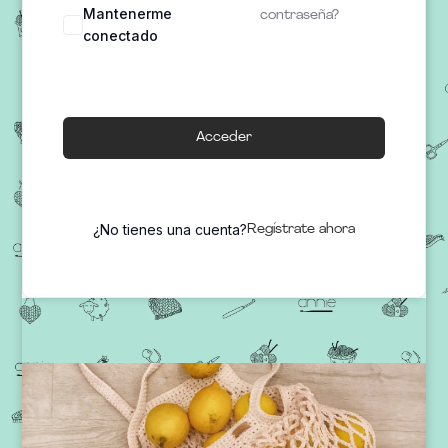
Mantenerme
contraseña?
conectado
Acceder
¿No tienes una cuenta?
Regístrate ahora