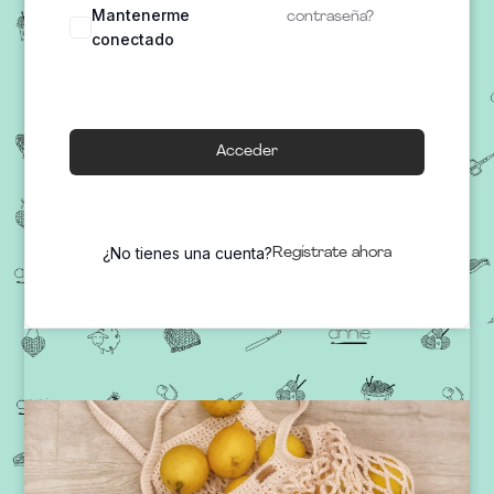
Mantenerme
contraseña?
conectado
Acceder
¿No tienes una cuenta?
Regístrate ahora