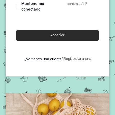
Mantenerme
contraseña?
conectado
Acceder
¿No tienes una cuenta?
Regístrate ahora