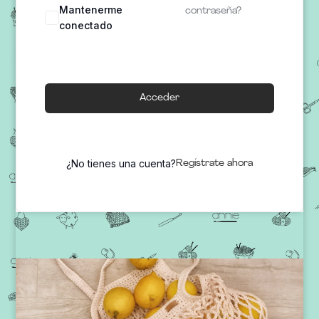
Mantenerme
contraseña?
conectado
Acceder
¿No tienes una cuenta?
Regístrate ahora