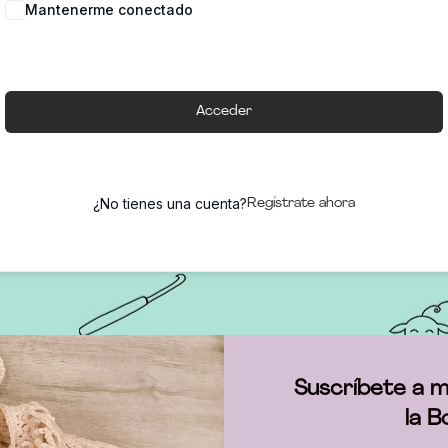
Mantenerme conectado
Acceder
¿No tienes una cuenta?
Regístrate ahora
Suscríbete a m
la B