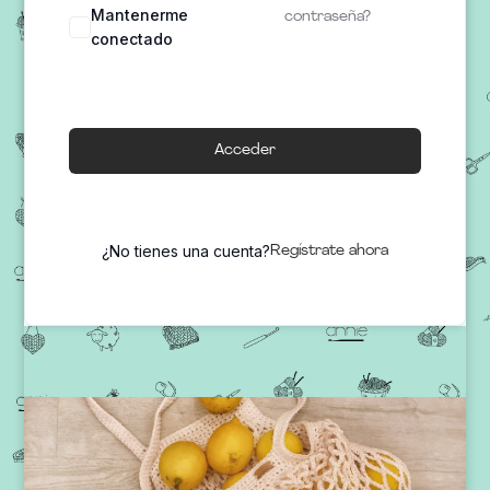
Mantenerme
contraseña?
conectado
Acceder
¿No tienes una cuenta?
Regístrate ahora