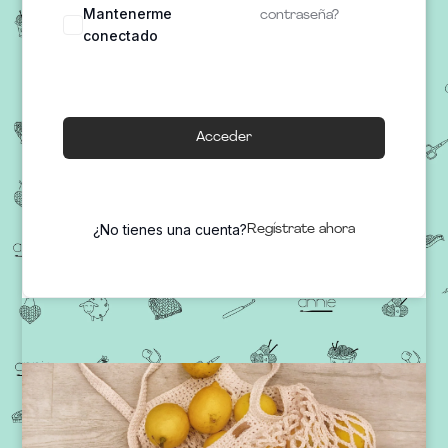
Mantenerme
contraseña?
conectado
Acceder
¿No tienes una cuenta?
Regístrate ahora