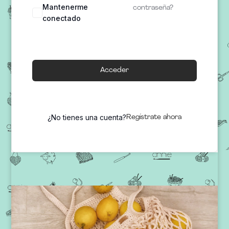
Mantenerme
contraseña?
conectado
Acceder
¿No tienes una cuenta?
Regístrate ahora