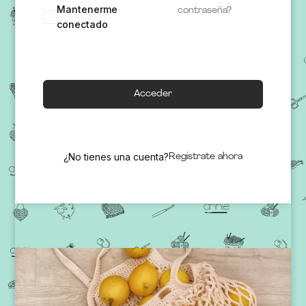
Mantenerme
contraseña?
conectado
Acceder
¿No tienes una cuenta?
Regístrate ahora