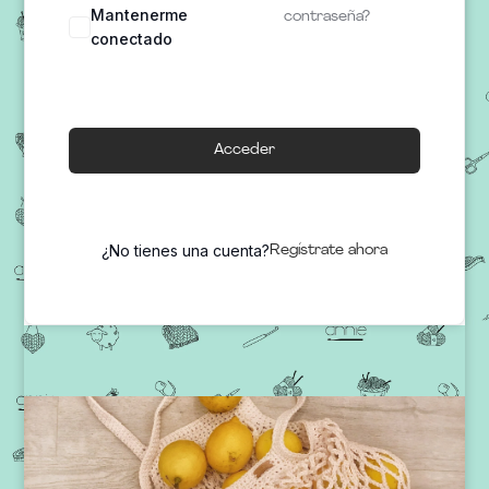
Mantenerme
contraseña?
conectado
Acceder
¿No tienes una cuenta?
Regístrate ahora