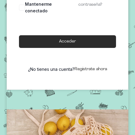
Mantenerme
contraseña?
conectado
Acceder
¿No tienes una cuenta?
Regístrate ahora