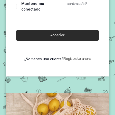
Mantenerme
contraseña?
conectado
Acceder
¿No tienes una cuenta?
Regístrate ahora