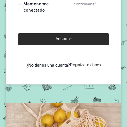
Mantenerme
contraseña?
conectado
Acceder
¿No tienes una cuenta?
Regístrate ahora