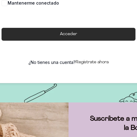
Mantenerme conectado
Acceder
¿No tienes una cuenta?
Regístrate ahora
Suscríbete a m
la B