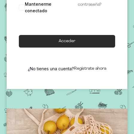
Mantenerme
contraseña?
conectado
Acceder
¿No tienes una cuenta?
Regístrate ahora