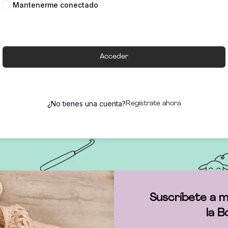
Mantenerme conectado
Acceder
¿No tienes una cuenta?
Regístrate ahora
Suscríbete a m
la B