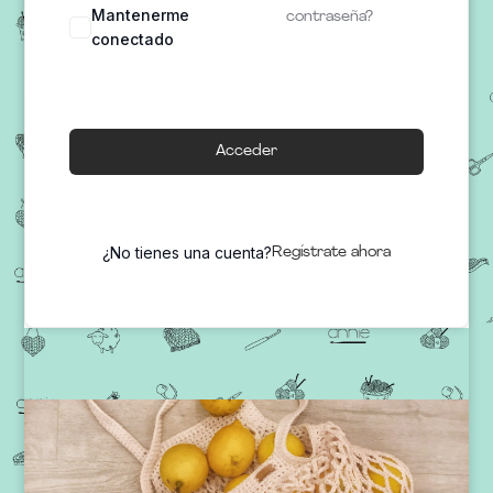
Mantenerme
contraseña?
conectado
Acceder
¿No tienes una cuenta?
Regístrate ahora